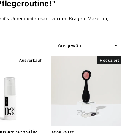
Pflegeroutine!"
ht's Unreinheiten sanft an den Kragen: Make-up,
SORTIEREN
Ausverkauft
Reduziert
anser sensitiv
rosi.care