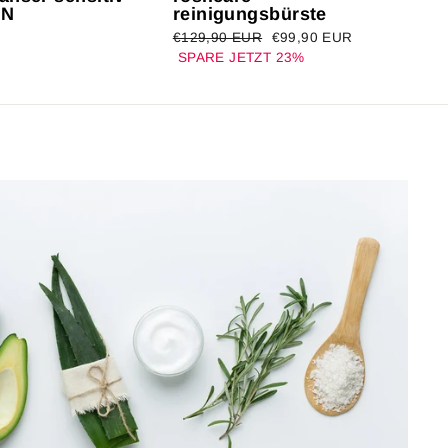
ON
reinigungsbürste
Normaler
€129,90 EUR
Sonderpreis
€99,90 EUR
l
Preis
SPARE JETZT 23%