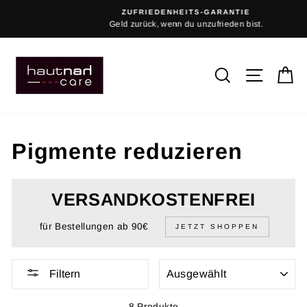
Direkt
ZUFRIEDENHEITS-GARANTIE
zum
Geld zurück, wenn du unzufrieden bist.
Inhalt
SUCHE
SEITEN
E
Pigmente reduzieren
VERSANDKOSTENFREI
für Bestellungen ab 90€
JETZT SHOPPEN
SORTIEREN
Filtern
8 Produkte