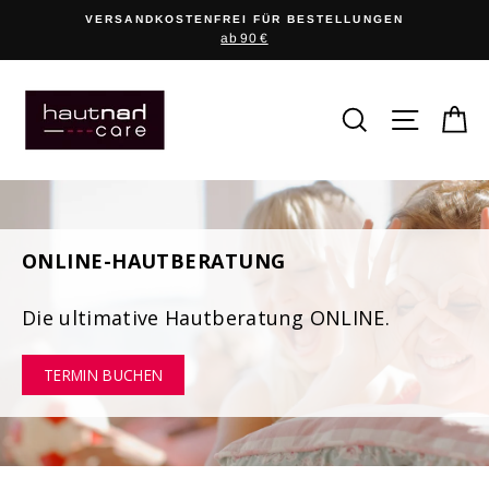
Direkt
EI FÜR BESTELLUNGEN
ZUFRIEDENHEITS
zum
b 90 €
Geld zurück, wenn du u
Inhalt
SUCHE
SEITEN
E
ONLINE-HAUTBERATUNG
Die ultimative Hautberatung ONLINE.
TERMIN BUCHEN