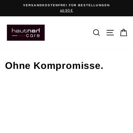
Direkt
VERSANDKOSTENFREI FÜR BESTELLUNGEN
zum
ab 90 €
Inhalt
SUCHE
SEITEN
E
Ohne Kompromisse.