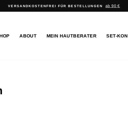
Geld zurück, wenn du unzufried
ZUFRIEDENHEITS-GARANTIE
HOP
ABOUT
MEIN HAUTBERATER
SET-KO
n