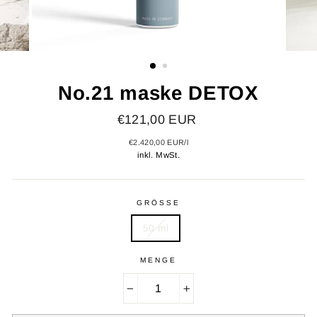
No.21 maske DETOX
Normaler
€121,00 EUR
Preis
€2.420,00 EUR
/
l
inkl. MwSt.
GRÖSSE
50 ml
MENGE
−
+