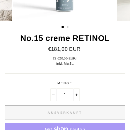
No.15 creme RETINOL
Normaler
€181,00 EUR
Preis
€3.620,00 EUR
/
l
inkl. MwSt.
MENGE
−
+
AUSVERKAUFT