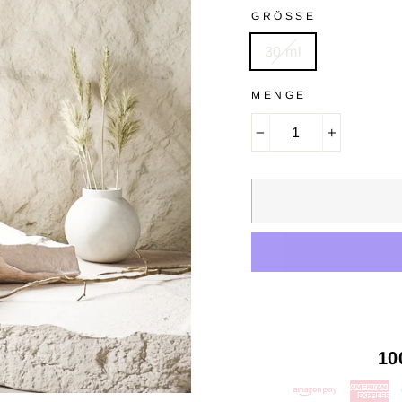
GRÖSSE
30 ml
MENGE
−
+
10