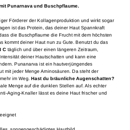
h mit Punarnava und Buschpflaume.
tiger Förderer der Kollagenproduktion und wirkt sogar
agen ist das Protein, das deiner Haut Spannkraft
, dass die Buschpflaume die Frucht mit dem höchsten
Das kommt deiner Haut nun zu Gute. Benutzt du das
N C
täglich und über einen längeren Zeitraum,
 Intensität deiner Hautschatten und kann eine
ndern. Punanarva ist ein hautverjüngendes
aut mit jeder Menge Aminosäuren.
Da steht der
s mehr im Weg.
Hast du bräunliche Augenschatten?
ale Menge auf die dunklen Stellen auf.
Als echter
ti-Aging-Knaller lässt es deine Haut frischer und
geeignet
lles, sonnengeschädigtes Hautbild