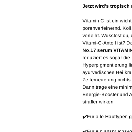
Jetzt wird's tropisc
Vitamin C ist ein wich
porenverfeinernd. Koll
verleiht. Wusstest du
Vitami-C-Anteil ist? 
No.17 serum VITAMI
reduziert es sogar die
Hyperpigmentierung li
ayurvedisches Heilkr
Zellerneuerung nicht
Dann trage eine minim
Energie-Booster und An
straffer wirken.
✔️Für alle Hauttypen 
✔️Für ein anspruchsvo