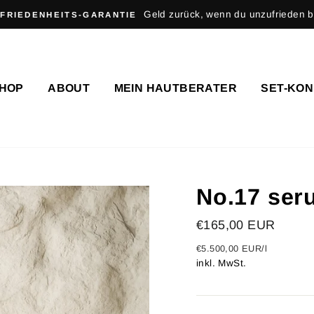
Geld zurück, wenn du unzufrieden bi
FRIEDENHEITS-GARANTIE
HOP
ABOUT
MEIN HAUTBERATER
SET-KO
No.17 ser
Normaler
€165,00 EUR
Preis
€5.500,00 EUR
/
l
inkl. MwSt.